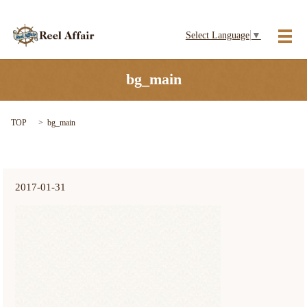
Select Language
▼
メ
bg_main
TOP
bg_main
2017-01-31