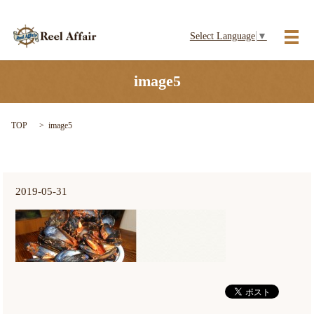
Select Language
▼
メ
image5
TOP
image5
2019-05-31