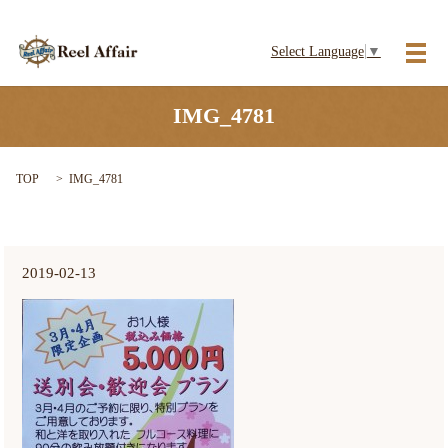
Select Language
▼
メ
IMG_4781
TOP
IMG_4781
2019-02-13