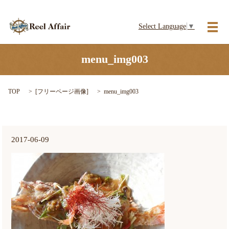
Select Language
▼
メ
menu_img003
TOP
[
フリーページ画像
]
menu_img003
2017-06-09