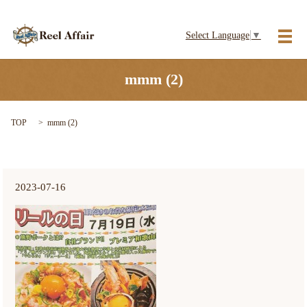
Select Language
▼
メ
mmm (2)
TOP
mmm (2)
2023-07-16