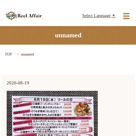
Select Language
▼
メ
unnamed
TOP
unnamed
2020-08-19